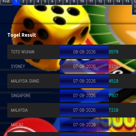
First
1
2
3
4
5
6
7
8
9
10
11
12
13
14
15
(
)
Togel Result
O WUHAN
08-08-2026
MAGNUM
0578
NEY
07-08-2026
CAMBOD
0158
YSIA SIANG
07-08-2026
TOTOMA
4519
APORE
07-08-2026
TOTOMA
7907
YSIA
07-08-2026
TOTOMA
7218
AU
07-08-2026
TOTOMA
5825