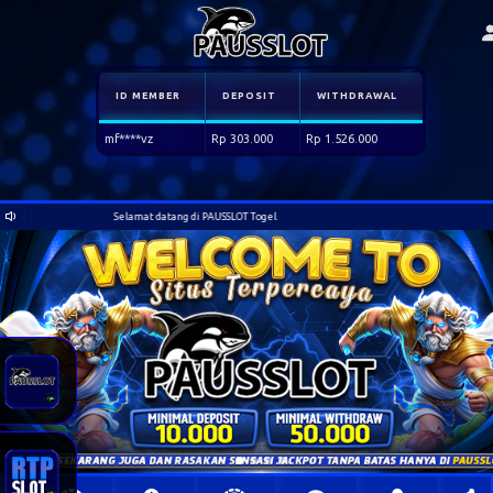
ID MEMBER
DEPOSIT
WITHDRAWAL
mf****vz
Rp 303.000
Rp 1.526.000
Selamat datang di PAUSSLOT Togel